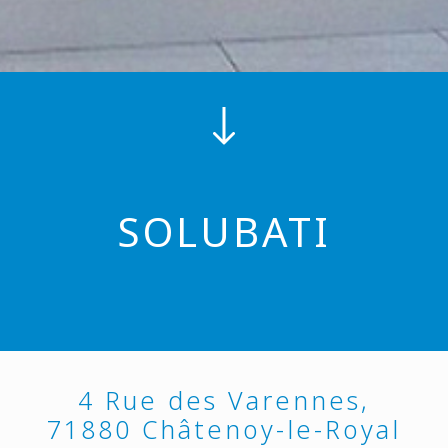
SOLUBATI
4 Rue des Varennes,
71880 Châtenoy-le-Royal